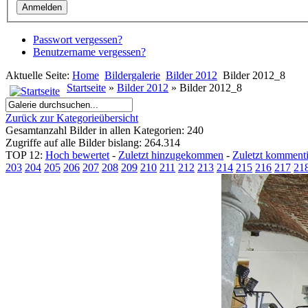
Passwort vergessen?
Benutzername vergessen?
Aktuelle Seite:
Home
Bildergalerie
Bilder 2012
Bilder 2012_8
Startseite
»
Bilder 2012
» Bilder 2012_8
Zurück zur Kategorieübersicht
Gesamtanzahl Bilder in allen Kategorien: 240
Zugriffe auf alle Bilder bislang: 264.314
TOP 12:
Hoch bewertet
-
Zuletzt hinzugekommen
-
Zuletzt kommenti
203
204
205
206
207
208
209
210
211
212
213
214
215
216
217
21