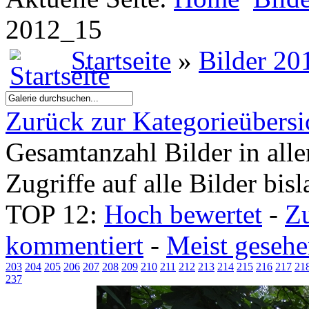
2012_15
Startseite
»
Bilder 20
Zurück zur Kategorieübersi
Gesamtanzahl Bilder in all
Zugriffe auf alle Bilder bis
TOP 12:
Hoch bewertet
-
Z
kommentiert
-
Meist geseh
203
204
205
206
207
208
209
210
211
212
213
214
215
216
217
21
237