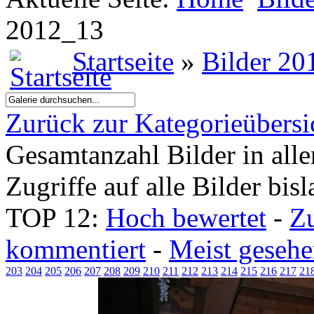
2012_13
Startseite
»
Bilder 20
Zurück zur Kategorieübersi
Gesamtanzahl Bilder in all
Zugriffe auf alle Bilder bis
TOP 12:
Hoch bewertet
-
Z
kommentiert
-
Meist geseh
203
204
205
206
207
208
209
210
211
212
213
214
215
216
217
21