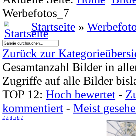
Werbefotos_7
Startseite
»
Werbefot
Zurück zur Kategorieübersi
Gesamtanzahl Bilder in all
Zugriffe auf alle Bilder bis
TOP 12:
Hoch bewertet
-
Z
kommentiert
-
Meist geseh
2
3
4
5
6
7