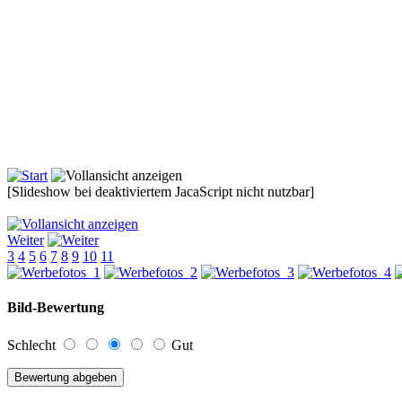
[Slideshow bei deaktiviertem JacaScript nicht nutzbar]
Weiter
3
4
5
6
7
8
9
10
11
Bild-Bewertung
Schlecht
Gut