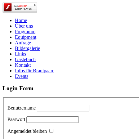
Home
Über uns
Programm
Equipment
Anfrage
Bildergalerie
Links
Gästebuch
Kontakt
Infos für Brautpaare
Events
Login Form
Benutzername
Passwort
Angemeldet bleiben